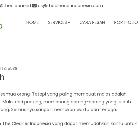
 @thecleanerid
cs@thecleanerindonesia.com
HOME
SERVICES
CARA PESAN
PORTFOLIO
ITS: 5538
h
n semua orang. Tetapi yang paling membuat malas adalah
u. Mulai dari packing, membuang barang-barang yang sudah
arang. Semuanya sangat memakan waktu dan tenaga.
am The Cleaner Indonesia yang dapat memudahkan kamu untuk